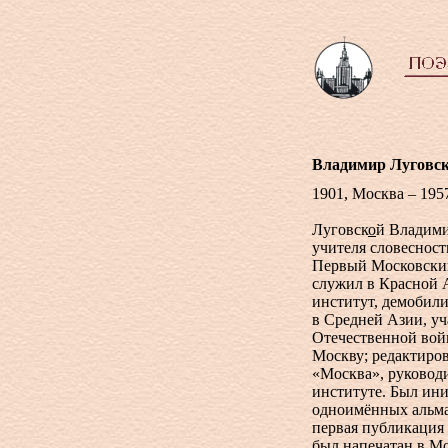
Владимир Луговс
1901, Москва – 195
Луговск
о
й Владими
учителя словесност
Первый Московский 
служил в Красной 
институт, демобили
в Средней Азии, уч
Отечественной войн
Москву; редактиров
«Москва», руковод
институте. Был ин
одноимённых альман
первая публикация
был напечатан в Мо