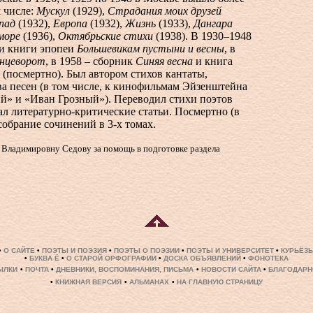
м числе:
Мускул
(1929),
Страдания моих друзей
пад
(1932),
Европа
(1932),
Жизнь
(1933),
Дангара
море
(1936),
Октябрьские стихи
(1938). В 1930–1948
и книги эпопеи
Большевикам пустыни и весны
, в
нцеворот
, в 1958 – сборник
Синяя весна
и книга
а
(посмертно). Был автором стихов кантаты,
а песен (в том числе, к кинофильмам Эйзенштейна
й» и «Иван Грозный»). Переводил стихи поэтов
л литературно-критические статьи. Посмертно (в
собрание сочинений в
3-х
томах.
ладимировну Седову за помощь в подготовке раздела