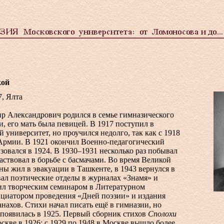
кой
7, Ялта
р Александрович родился в семье гимназического
и, его мать была певицей. В 1917 поступил в
университет, но проучился недолго, так как с 1918
Армии. В 1921 окончил Военно-педагогический
зовался в 1924. В 1930–1931 несколько раз побывал
аствовал в борьбе с басмачами. Во время Великой
ы жил в эвакуации в Ташкенте, в 1943 вернулся в
ал поэтические отделы в журналах «Знамя» и
ил творческим семинаром в Литературном
ициатором проведения «Дней поэзии» и издания
ахов. Стихи начал писать ещё в гимназии, но
 появилась в 1925. Первый сборник стихов
Сполохи
скве в 1926; с 1929 по 1948 в Москве вышло более