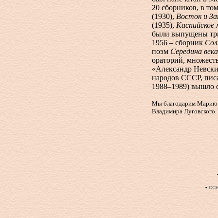
20 сборников, в то
(1930),
Восток и За
(1935),
Каспийское 
были выпущены тр
1956 – сборник
Сол
поэм
Середина век
ораторий, множеств
«Александр Невски
народов СССР, писа
1988–1989) вышло 
Мы благодарим Марию В
Владимира Луговского.