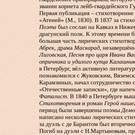
звании корнета лейб-гвардейского Г
Первая публикация – стихотворение
«Атеней» (М., 1830). В 1837 за сти
Поэта
был сослан на Кавказ в Ниже
драгунский полк. К этому времени 
большая часть лирических стихотво
Абрек
, драма
Маскарад
, незавершё
Лиговская
,
Песня про царя Ивана Ва
опричника и удалого купца Калашни
в Петербург, вёл активную литерату
познакомился с Жуковским, Вяземс
Карамзиных, начал сотрудничество 
«Отечественные записки», где напеч
Фаталист
. В 1840 в Петербурге вы
Стихотворения
и роман
Герой наше
период были завершены поэмы
Демо
написано несколько лирических сти
за дуэль с де Барантом был вторично
Погиб на дуэли с Н.Мартыновым, п