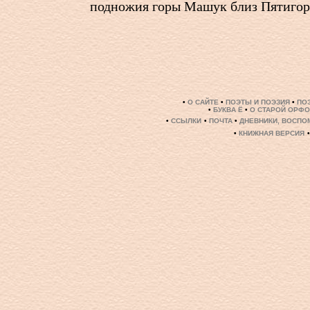
подножия горы Машук близ Пятигор