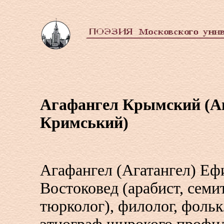
Агафангел Крымский (А
Кримський)
Агафангел (Агатангел) Е
Востоковед (арабист, семит
тюрколог), филолог, фольк