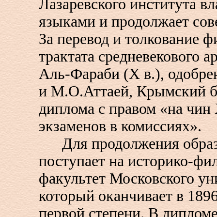
Лазаревского института вл
языками и продолжает сов
За перевод и толкование 
трактата средневекового а
Аль-Фараби (X в.), одобр
и М.О.Аттаей, Крымский 
диплома с правом «на чин 
экзаменов в комиссиях».
Для продолжения образо
поступает на историко-фи
факультет Московского ун
который оканчивает в 189
первой степени. В дипломе