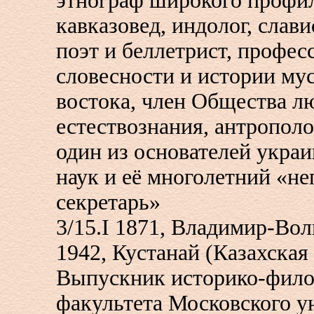
этнограф широкого профил
кавказовед, индолог, слави
поэт и беллетрист, профес
словесности и истории му
востока, член Общества л
естествознания, антрополо
один из основателей укра
наук и её многолетний «н
секретарь»
3/15.I 1871, Владимир-Вол
1942, Кустанай (Казахская
Выпускник историко-фило
факультета Московского у