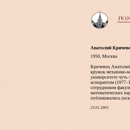
Анатолий Кричев
1950, Москва
Кричевец Анатолий
кружок механико-ма
университете чуть 
аспирантом (1977–1
сотрудником факуль
математических нау
публиковались (иск
23.01.2003