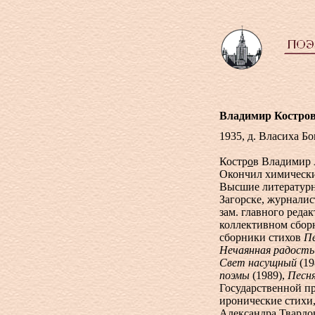
Владимир Костро
1935, д. Власиха Б
Костр
о
в Владимир 
Окончил химически
Высшие литературны
Загорске, журналис
зам. главного реда
коллективном сбо
сборники стихов
Пе
Нечаянная радость
Свет насущный
(19
поэмы
(1989),
Песня
Государственной пр
иронические стихи
Александра Твардов