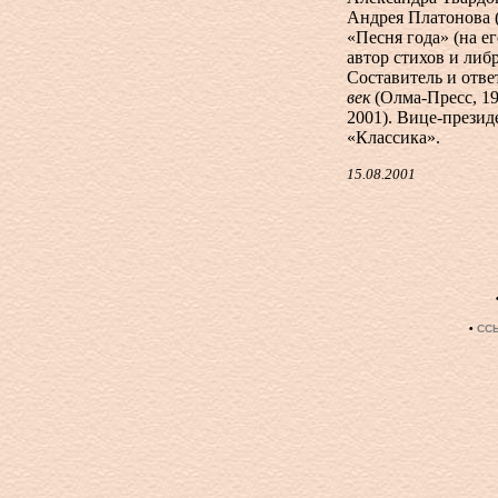
Андрея Платонова (
«Песня года» (на е
автор стихов и либ
Составитель и отв
век
(Олма-Пресс, 19
2001). Вице-прези
«Классика».
15.08.2001