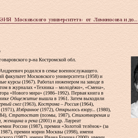
в
оговаровского р-на Костромской обл.
Андреевич родился в семье военнослужащего.
й факультет Московского университета (1958) и
е курсы (1967). Работал инженером на заводе в
том в журналах «Техника – молодёжи», «Смена»,
ктора «Нового мира» (1986–1992). Первая книга в
рнике
Общежитие
вышла в 1961. Затем выходили
рвый снег
(1963),
Кострома – Россия
(1964),
(1971),
Избранное
(1972),
Открылось взору...
(1980),
84),
Стратостат
(поэмы, 1987),
Стихотворения и
, женщина и река
(2001) и др. Лауреат
емии России (1987), премии «Золотой телёнок» (за
,1987), премии мэрии Москвы (1998), имени
ского (1987), имени Ивана Бунина (2000), имени