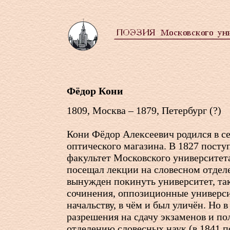
Фёдор Кони
1809, Москва – 1879, Петербург (?)
Кони Фёдор Алексеевич родился в с
оптического магазина. В 1827 пост
факультет Московского университет
посещал лекции на словесном отдел
вынужден покинуть университет, так
сочинения, оппозиционные универс
начальству, в чём и был уличён. Но 
разрешения на сдачу экзаменов и по
отделению словесных наук (в 1841 п