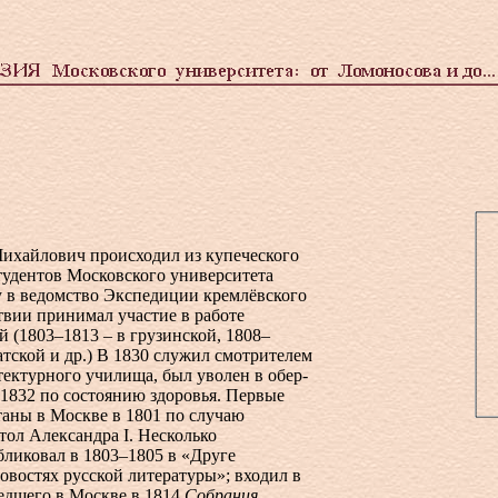
ихайлович происходил из купеческого
студентов Московского университета
у в ведомство Экспедиции кремлёвского
твии принимал участие в работе
 (1803–1813 – в грузинской, 1808–
атской и др.) В 1830 служил смотрителем
ектурного училища, был уволен в обер-
1832 по состоянию здоровья. Первые
таны в Москве в 1801 по случаю
тол Александра I. Несколько
бликовал в 1803–1805 в «Друге
востях русской литературы»; входил в
едшего в Москве в 1814
Собрания