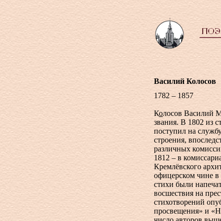
Василий Колосов
1782 – 1857
К
о
лосов Василий М
звания. В 1802 из 
поступил на служб
строения, впоследс
различных комиссий
1812 – в комиссари
Кремлёвского архит
офицерском чине в 
стихи были напеча
восшествия на прес
стихотворений опу
просвещения» и «Но
число авторов выш