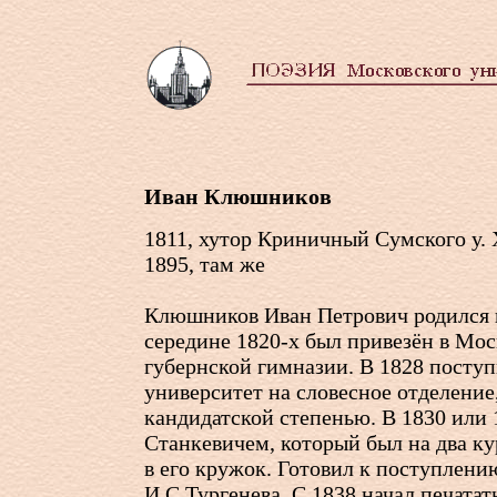
Иван Клюшников
1811, хутор Криничный Сумского у. 
1895, там же
Клюшников Иван Петрович родился 
середине
1820-х
был привезён в Моск
губернской гимназии. В 1828 посту
университет на словесное отделение,
кандидатской степенью. В 1830 или 
Станкевичем, который был на два ку
в его кружок. Готовил к поступлени
И.С.Тургенева. С 1838 начал печата