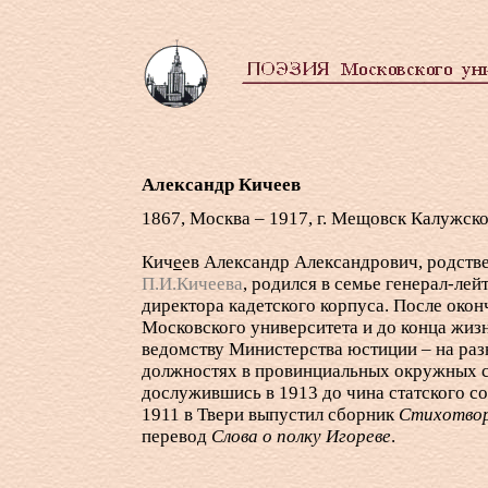
Александр Кичеев
1867, Москва – 1917, г. Мещовск Калужско
Кич
е
ев Александр Александрович, родств
П.И.Кичеева
, родился в семье генерал-лей
директора кадетского корпуса. После окон
Московского университета и до конца жиз
ведомству Министерства юстиции – на ра
должностях в провинциальных окружных с
дослужившись в 1913 до чина статского со
1911 в Твери выпустил сборник
Стихотво
перевод
Слова о полку Игореве
.