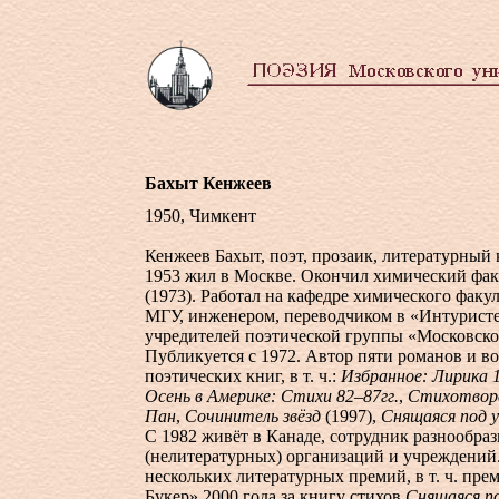
Бахыт Кенжеев
1950, Чимкент
Кенжеев Бахыт, поэт, прозаик, литературный 
1953 жил в Москве. Окончил химический фа
(1973). Работал на кафедре химического факул
МГУ, инженером, переводчиком в «Интуристе
учредителей поэтической группы «Московско
Публикуется с 1972. Автор пяти романов и в
поэтических книг, в т. ч.:
Избранное: Лирика 1
Осень в Америке: Стихи 82–87гг.
,
Стихотвор
Пан
,
Сочинитель звёзд
(1997),
Снящаяся под 
С 1982 живёт в Канаде, сотрудник разнообра
(нелитературных) организаций и учреждений.
нескольких литературных премий, в т. ч. пре
Букер» 2000 года за книгу стихов
Снящаяся п