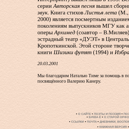
серии
Авторская песня
вышел сборн
звук
. Книга стихов
Листья лета
(М.,
2000) является посмертным издание
поколениям выпускников МГУ как а
оперы
Архимед
(соавтор – В.Миляев)
эстрадный театр «ДУЭТ» в Централ
Кропоткинской. Этой стороне творч
книги
Шизики футят
(1994) и
Избр
20.03.2001
Мы благодарим Наталью Тиме за помощь в по
посвящённого Валерию Канеру.