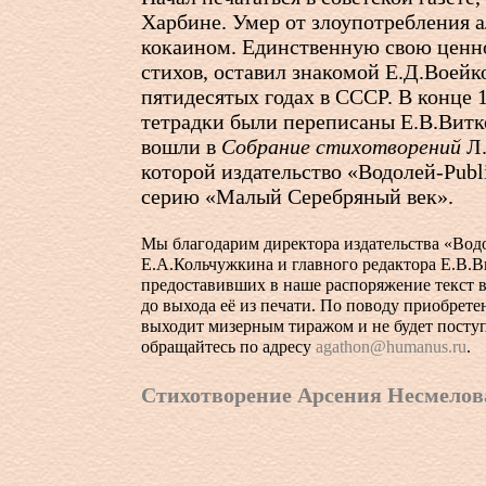
Харбине. Умер от злоупотребления 
кокаином. Единственную свою ценно
стихов, оставил знакомой Е.Д.Воейк
пятидесятых годах в СССР. В конце
тетрадки были переписаны Е.В.Витко
вошли в
Собрание стихотворений
Л.
которой издательство «Водолей-Publ
серию «Малый Серебряный век».
Мы благодарим директора издательства «Водо
Е.А.Кольчужкина и главного редактора Е.В.В
предоставивших в наше распоряжение текст
до выхода её из печати. По поводу приобрете
выходит мизерным тиражом и не будет поступ
обращайтесь по адресу
agathon@humanus.ru
.
Стихотворение Арсения Несмелов