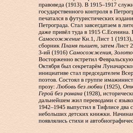
правоведа (1913). В 1915–1917 служ
государственного контроля в Петрогр
печатался в футуристических издан
Петрограда. Стал завсегдатаем в лит
даже привёл туда в 1915 С.Есенина. 
Самосожжение
Кн.1, Лист 1 (1913)
сборник
Пламя пышет
, затем Лист
2
3-ий
(1916)
Самосожжения
,
Золото
Восторженно встретил Февральскую
Октября был секретарём Луначарског
инициативе стал председателем Все
поэтов. Состоял в группе имажинист
прозу:
Любовь без любви
(1925),
Отк
Герой без романа
(1928), историческ
дальнейшем жил переводами с языко
1942–1945 выпустил в Тифлисе два с
небольших детских книжки. Начиная 
появлялись стихи и автобиографичес