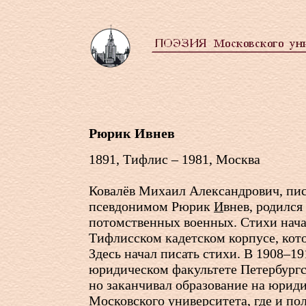
Рюрик Ивнев
1891, Тифлис – 1981, Москва
Ковалёв Михаил Александрович, пи
псевдонимом Рюрик
И
внев, родился
потомственных военных. Стихи нача
Тифлисском кадетском корпусе, кот
Здесь начал писать стихи. В 1908–19
юридическом факультете Петербургс
но заканчивал образование на юрид
Московского университета, где и п