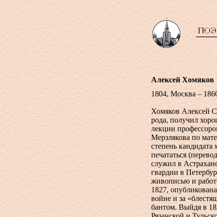
Алексей Хомяков
1804, Москва – 186
Хомяков Алексей С
рода, получил хоро
лекции профессоро
Мерзлякова по мате
степень кандидата 
печататься (перево
служил в Астраханс
гвардии в Петербур
живописью и работ
1827, опубликована
войне и за «блест
бантом. Выйдя в 18
Рязанской и Тульс