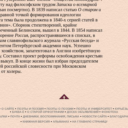
оту над философским трудом
Записки о всемирной
ан посмертно). В 1839 написал статью
О старом и
правной точкой формирования идеологии
та тема была продолжена в
1840-х
серией статей в
нин». Сборник стихотворений, крайне
еченный Белинским, вышел в 1844. В 1854 написал
ворение
Россия
, распространявшееся в списках, в
ком славянофильского журнала «Русская беседа» и
ентом Петербургской академии наук. Успешно
 хозяйством, запатентовал в Англии изобретённую
. Составил проект реформы освобождения крестьян
за выкуп. В конце жизни был избран председателем
й российской словесности при Московском
 от холеры.