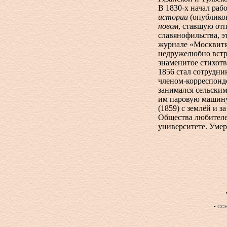
В
1830-х
начал раб
истории
(опубликов
новом
, ставшую от
славянофильства, э
журнале «Москвитя
недружелюбно встр
знаменитое стихот
1856 стал сотрудни
членом-корреспонд
занимался сельским
им паровую машину
(1859) с землёй и 
Общества любителе
университете. Умер