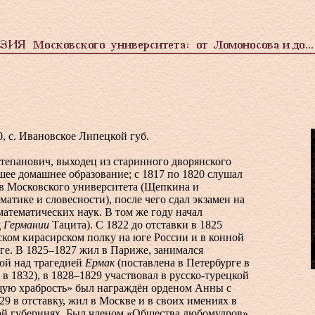
0, с. Ивановское Липецкой губ.
тепанович, выходец из старинного дворянского
шее домашнее образование; с 1817 по 1820 слушал
в Московского университета (Щепкина и
матике и словесности), после чего сдал экзамен на
математических наук. В том же году начал
д
Германии
Тацита). С 1822 до отставки в 1825
ком кирасирском полку на юге России и в конной
ге. В 1825–1827 жил в Париже, занимался
ой над трагедией
Ермак
(поставлена в Петербурге в
 в 1832), в 1828–1829 участвовал в русско-турецкой
ящую храбрость» был награждён орденом Анны с
29 в отставку, жил в Москве и в своих имениях в
кой губерниях. Был членом «Общества любомудров».