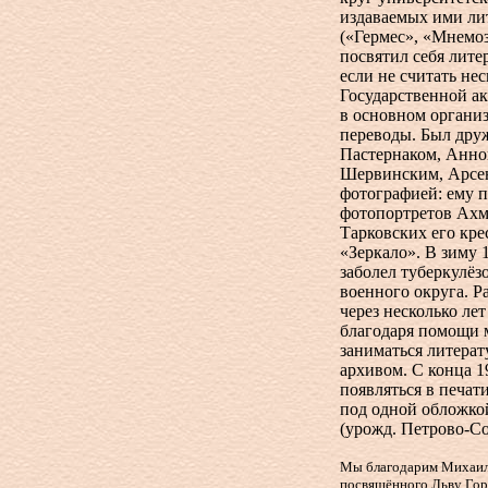
издаваемых ими ли
(«Гермес», «Мнемо
посвятил себя лите
если не считать не
Государственной а
в основном организ
переводы. Был дру
Пастернаком, Анно
Шервинским, Арсен
фотографией: ему 
фотопортретов Ахм
Тарковских его кр
«Зеркало». В зиму 
заболел туберкулёз
военного округа. Р
через несколько ле
благодаря помощи 
заниматься литера
архивом. С конца
1
появляться в печат
под одной обложко
(урожд. Петрово-Со
Мы благодарим Михаила
посвящённого Льву Гор