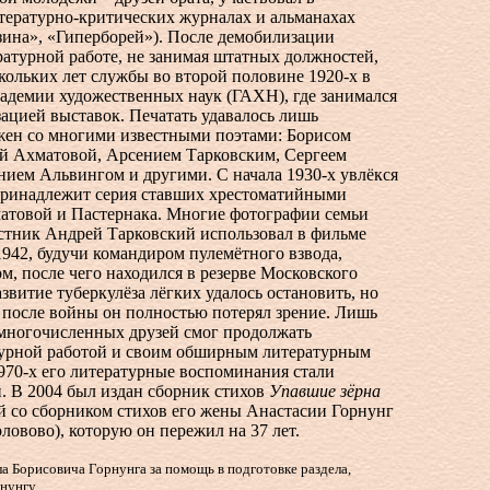
тературно-критических журналах и альманахах
зина», «Гиперборей»). После демобилизации
ратурной работе, не занимая штатных должностей,
скольких лет службы во второй половине
1920-х
в
кадемии художественных наук (ГАХН), где занимался
ацией выставок. Печатать удавалось лишь
жен со многими известными поэтами: Борисом
й Ахматовой, Арсением Тарковским, Сергеем
ием Альвингом и другими. С начала
1930-х
увлёкся
принадлежит серия ставших хрестоматийными
атовой и Пастернака. Многие фотографии семьи
естник Андрей Тарковский использовал в фильме
1942, будучи командиром пулемётного взвода,
ом, после чего находился в резерве Московского
азвитие туберкулёза лёгких удалось остановить, но
т после войны он полностью потерял зрение. Лишь
многочисленных друзей смог продолжать
турной работой и своим обширным литературным
970-х
его литературные воспоминания стали
и. В 2004 был издан сборник стихов
Упавшие зёрна
й со сборником стихов его жены
Анастасии Горнунг
ловово), которую он пережил на 37 лет.
 Борисовича Горнунга за помощь в подготовке раздела,
нунгу.