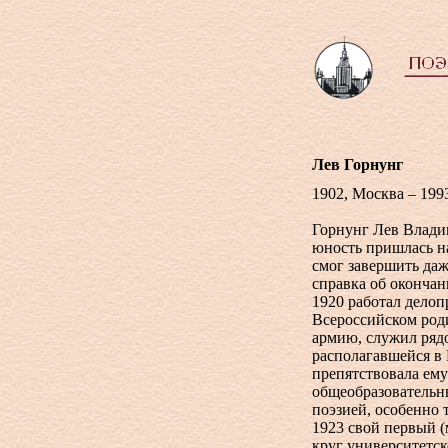
Лев Горнунг
1902, Москва – 199
Горнунг Лев Влади
юность пришлась н
смог завершить даж
справка об оконча
1920 работал делоп
Всероссийском род
армию, служил ряд
располагавшейся в 
препятствовала ему
общеобразовательн
поэзией, особенно 
1923 свой первый 
круг университетск