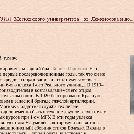
3, там же
мирович – младший брат
Бориса Горнунга
. Его
а первые послереволюционные годы, так что он не
е среднего образования: аттестат ему заменяла
нии
6-ого
класса
1-ого
Реального училища. В 1919–
роизводителем в возглавлявшемся его отцом
ительском союзе. В 1920 был призван в Красную
овым в запасной бригаде тяжёлой артиллерии,
Москве. Солдатская служба тех лет не
 одновременно быть в течение двух лет слушателем
ых курсов при
1-ом
МГУ. В эти годы увлёкся
творчеством Н.Гумилёва, которому и посвятил в
(машинописный) сборник стихов
Валгала
. Входил в
ой молодёжи – друзей брата, участвовал в