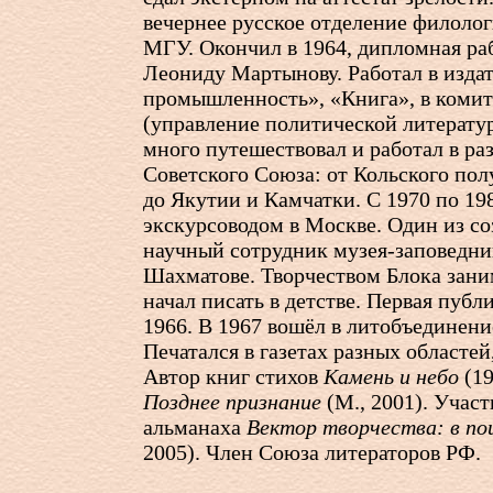
вечернее русское отделение филолог
МГУ. Окончил в 1964, дипломная ра
Леониду Мартынову. Работал в изда
промышленность», «Книга», в комит
(управление политической литерату
много путешествовал и работал в ра
Советского Союза: от Кольского пол
до Якутии и Камчатки. С 1970 по 19
экскурсоводом в Москве. Один из соз
научный сотрудник музея-заповедни
Шахматове. Творчеством Блока зани
начал писать в детстве. Первая публ
1966. В 1967 вошёл в литобъединени
Печатался в газетах разных областей
Автор книг стихов
Камень и небо
(19
Позднее признание
(М., 2001). Учас
альманаха
Вектор творчества: в по
2005). Член Союза литераторов РФ.