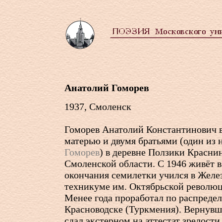
Анатолий Гоморев
1937, Смоленск
Гоморев Анатолий Константинович в
матерью и двумя братьями (один из 
Гоморев
) в деревне Ползики Красни
Смоленской области. С 1946 живёт 
окончания семилетки учился в Жел
техникуме им. Октябрьской революц
Менее года проработал по распреде
Красноводске (Туркмения). Вернувши
сдал экстерном на аттестат зрелости