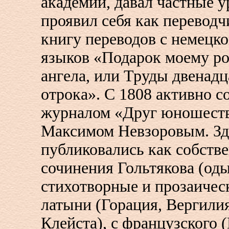
академии, давал частные у
проявил себя как переводчи
книгу переводов с немецко
языков «Подарок моему ро
ангела, или Труды двенадц
отрока». С 1808 активно с
журналом «Друг юношеств
Максимом Невзоровым. Зд
публиковались как собств
сочинения Гольтякова (оды)
стихотворные и прозаичес
латыни (Горация, Вергилия
Клейста), с французского 