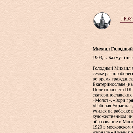
Михаил Голодный
1903, г. Бахмут (н
Голодный Михаил С
семье разнорабочег
во время гражданс
Екатеринославе (ны
Политпросвета ЦК 
екатеринославских 
«Молот», «Зори гр
«Рабочая Украина»,
учился на рабфаке 
художественном ин
образование в Моск
1920 в московском
журнале «Юный про