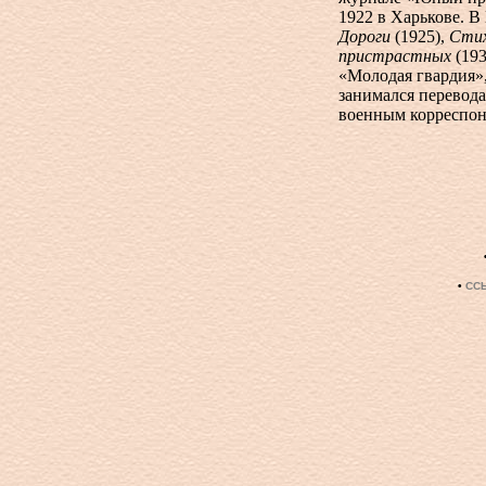
1922 в Харькове. 
Дороги
(1925),
Стих
пристрастных
(193
«Молодая гвардия»
занимался перевод
военным корреспон