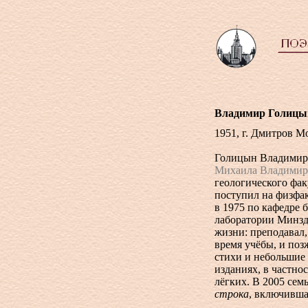
Владимир Голицы
1951, г. Дмитров М
Голицын Владимир 
Михаила Владимир
геологического фак
поступил на физфа
в 1975 по кафедре 
лаборатории Минздр
жизни: преподавал,
время учёбы, и поз
стихи и небольшие
изданиях, в частно
лёгких. В 2005 се
строка
, включивша