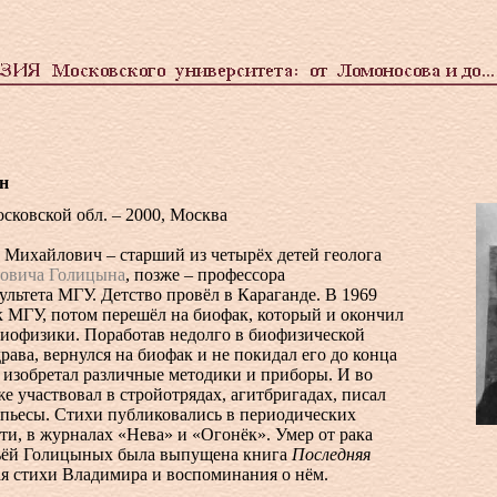
н
осковской обл. – 2000, Москва
Михайлович – старший из четырёх детей геолога
овича Голицына
, позже – профессора
ультета МГУ. Детство провёл в Караганде. В 1969
к МГУ, потом перешёл на биофак, который и окончил
биофизики. Поработав недолго в биофизической
ава, вернулся на биофак и не покидал его до конца
 изобретал различные методики и приборы. И во
же участвовал в стройотрядах, агитбригадах, писал
 пьесы. Стихи публиковались в периодических
сти, в журналах «Нева» и «Огонёк». Умер от рака
мьёй Голицыных была выпущена книга
Последняя
я стихи Владимира и воспоминания о нём.