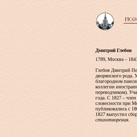
Дмитрий Глебов
1789, Москва – 184
Глебов Дмитрий Пе
дворянского рода. 
благородном панси
коллегии иностранн
переводчиком). Уча
года. С 1827 – чле
словесности при М
публиковались с 18
1827 выпустил сбо
стихотворения
.