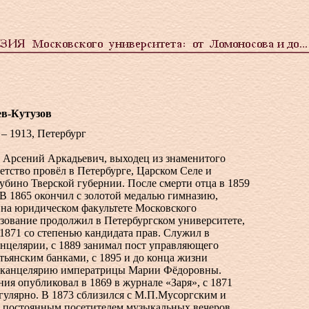
в-Кутузов
 – 1913, Петербург
 Арсений Аркадьевич, выходец из знаменитого
детство провёл в Петербурге, Царском Селе и
бино Тверской губернии. После смерти отца в 1859
 В 1865 окончил с золотой медалью гимназию,
 на юридическом факультете Московского
зование продолжил в Петербургском университете,
1871 со степенью кандидата прав. Служил в
нцелярии, с 1889 занимал пост управляющего
ьянским банками, с 1895 и до конца жизни
ю канцелярию императрицы Марии Фёдоровны.
ия опубликовал в 1869 в журнале «Заря», с 1871
егулярно. В 1873 сблизился с М.П.Мусоргским и
л постоянным посетителем музыкальных вечеров