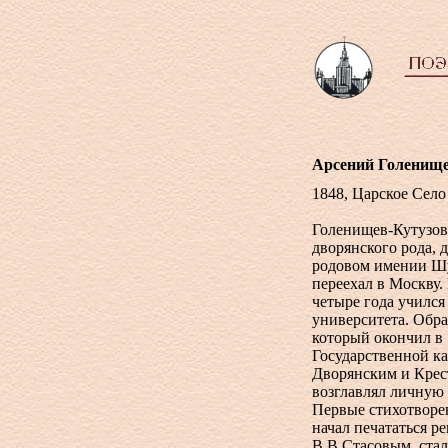
Арсений Голенище
1848, Царское Село
Голенищев-Кутузов
дворянского рода, 
родовом имении Шу
переехал в Москву.
четыре года учился
университета. Обра
который окончил в 
Государственной ка
Дворянским и Крест
возглавлял личну
Первые стихотворен
начал печататься р
В.В.Стасовым, ста