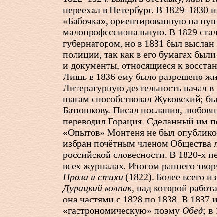
переехал в Петербург. В 1829–1830 и
«Бабочка», ориентированную на пуш
малопрофессиональную. В 1829 стал
губернатором, но в 1831 был выслан 
полиции, так как в его бумагах был
и документы, относящиеся к восста
Лишь в 1836 ему было разрешено жи
Литературную деятельность начал в 
шагам способствовал Жуковский; бы
Батюшкову. Писал послания, любовны
переводил Горация. Сделанный им п
«Опытов» Монтеня не был опубликов
избран почётным членом Общества 
российской словесности. В
1820-х
пе
всех журналах. Итогом раннего твор
Проза и стихи
(1822). Более всего и
Дурацкий колпак,
над которой работа
она частями с 1828 по 1838. В 1837 
«гастрономическую» поэму
Обед
; в