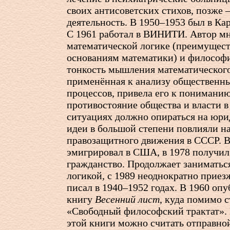
своих антисоветских стихов, позже 
деятельность. В 1950–1953 был в Ка
С 1961 работал в ВИНИТИ. Автор мн
математической логике (преимущест
основаниям математики) и философи
тонкость мышления математического
применённая к анализу общественн
процессов, привела его к пониманию
противостояние общества и власти 
ситуациях должно опираться на юри
идеи в большой степени повлияли н
правозащитного движения в СССР. 
эмигрировал в США, в 1978 получил
гражданство. Продолжает заниматьс
логикой, с 1989 неоднократно приез
писал в 1940–1952 годах. В 1960 оп
книгу
Весенний лист
, куда помимо 
«Свободный философский трактат».
этой книги можно считать отправно