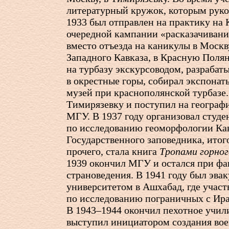
литературный кружок, которым руко
1933 был отправлен на практику на К
очередной кампании «расказачивания
вместо отъезда на каникулы в Москву
Западного Кавказа, в Красную Полян
на турбазу экскурсоводом, разраба
в окрестные горы, собирал экспонат
музей при краснополянской турбазе.
Тимирязевку и поступил на географ
МГУ. В 1937 году организовал студ
по исследованию геоморфологии Ка
Государственного заповедника, ито
прочего, стала книга
Тропами горно
1939 окончил МГУ и остался при фа
страноведения. В 1941 году был эва
университетом в Ашхабад, где участ
по исследованию пограничных с Ира
В 1943–1944 окончил пехотное учи
выступил инициатором создания во