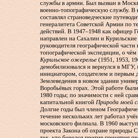
службы в армии. Был вызван в Москв
военно-топографическую службу. В 
составлял страноведческие путеводи
генералитета Советской Армии по т
действий. В 1947–1948 как офицер 
направлен на Сахалин и Курильские 
руководителя географической части 
топографической экспедиции, о чём
Курильское ожерелье
(1951, 1953, 19
демобилизовался и вернулся в МГУ, 
инициатором, создателем и первым 
Землеведения в новом здании универ
Воробьёвых горах. Этой работе был
1980 годы; по значимости с ней сра
капитальной книгой
Природа моей 
Долгие годы был членом Географичес
течение нескольких лет работал учё
московского филиала. В 1960 выступ
проекта Закона об охране природы 
тех, кто боролся против принятия п