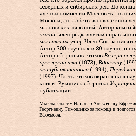
северных и сибирских рек. До конца
членом комиссии Моссовета по наи
Москвы, способствовал восстановл
московских названий. Автор книги
М
имена
, член редколлегии справочно
московских улиц
. Член Союза писате
Автор 300 научных и 80 научно-поп
Автор сборников стихов
Вечера вст
пространства
(1973),
Вдогонку
(199
неопубликованного
(1994),
Перед ко
(1997). Часть стихов вкраплена в н
книги. Рукопись сборника
Укрощени
публикации.
Мы благодарим Наталью Алексеевну Ефремов
Георгиевну Тимошенко за помощь в подгото
Ефремова.