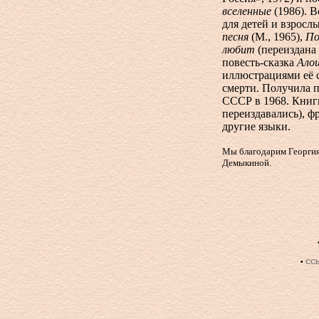
вселенные
(1986). 
для детей и взросл
песня
(М., 1965),
По
любит
(переиздана 
повесть-сказка
Ало
иллюстрациями её с
смерти. Получила п
СССР в 1968. Книг
переиздавались), ф
другие языки.
Мы благодарим Георгия
Демыкиной.