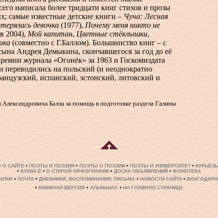
Всего написала более тридцати книг стихов и прозы
ых; самые известные детские книги –
Чуча: Лесная
терялась девочка
(1977),
Почему меня никто не
в 2004),
Мой капитан
,
Цветные стёклышки
,
шка
(совместно с Г.Баллом). Большинство книг – с
ына Андрея Демыкина, скончавшегося за год до её
ремии журнала «Огонёк» за 1963 и Госкомиздата
и переводились на польский (и неоднократно
ранцузский, испанский, эстонский, литовский и
 Александровича Балла за помощь в подготовке раздела Галины