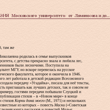
0, там же
иколаевна родилась в семье выпускников
ситета, с детства прекрасно знала и любила лес,
твенников были лесничими. Поступила на
льтет МГУ, но вскоре перевелась на русское
ческого факультета, которое и окончила в 1946.
ого лет работала в детской редакции Всесоюзного
 создала передачу «Угадайка», писала для неё тексты,
ть приглашать как лучших детских, так и совсем не
 примеру, гостями передачи побывали Слуцкий и
публикация стихов – в «Новом мире» в конце
и стихов
Корни дома моего
(М., 1971) и нескольких
известные из которых – повесть
Маски
(«Советская
оследняя книга рассказов и повестей
Малые