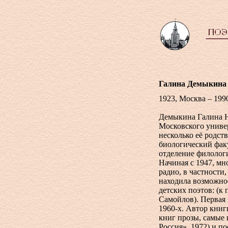
Галина Демыкина
1923, Москва – 199
Демыкина Галина Н
Московского универ
несколько её родс
биологический факу
отделение филологи
Начиная с 1947, мн
радио, в частности,
находила возможнос
детских поэтов: (к
Самойлов). Первая 
1960-х
. Автор книг
книг прозы, самые 
Россия», 1972) и п