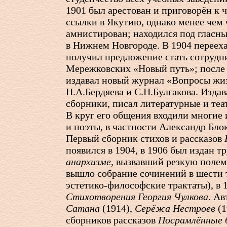
1901 был арестован и приговорён к 
ссылки в Якутию, однако менее чем 
амнистирован; находился под гласн
в Нижнем Новгороде. В 1904 переехал
получил предложение стать сотруд
Мережковских «Новый путь»; после 
издавал новый журнал «Вопросы жиз
Н.А.Бердяева и С.Н.Булгакова. Изда
сборники, писал литературные и теа
В круг его общения входили многие 
и поэты, в частности Александр Бло
Первый сборник стихов и рассказов
появился в 1904, в 1906 был издан т
анархизме
, вызвавший резкую полем
вышло собрание сочинений в шести т
эстетико-философские трактаты), в 
Стихотворения Георгия Чулкова
. А
Сатана
(1914),
Серёжа Нестроев
(1
сборников рассказов
Посрамлённые 