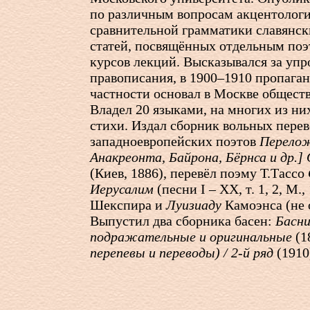
по различным вопросам акцентологи
сравнительной грамматики славянски
статей, посвящённых отдельным поэ
курсов лекций. Высказывался за уп
правописания, в 1900–1910 пропаган
частности основал в Москве обществ
Владел 20 языками, на многих из ни
стихи. Издал сборник вольных пере
западноевропейских поэтов
Перелож
Анакреонта, Байрона, Бёрнса и др.]
(Киев, 1886), перевёл поэму Т.Тассо
Иерусалим
(песни I – XX, т. 1, 2, М.,
Шекспира и
Луизиаду
Камоэнса (не 
Выпустил два сборника басен:
Басни
подражательные и оригинальные
(1
перепевы и переводы) /
2-й
ряд
(1910