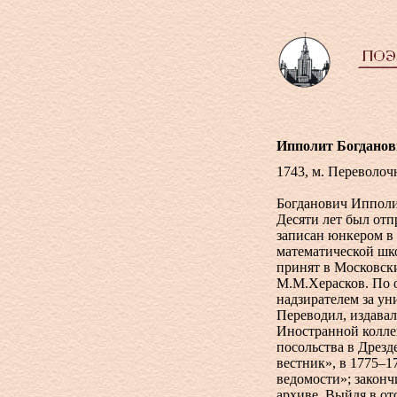
Ипполит Богданов
1743, м. Переволоч
Богданович Ипполи
Десяти лет был отп
записан юнкером в
математической шко
принят в Московски
М.М.Херасков. По 
надзирателем за ун
Переводил, издава
Иностранной коллег
посольства в Дрезд
вестник», в 1775–1
ведомости»; законч
архиве. Выйдя в от