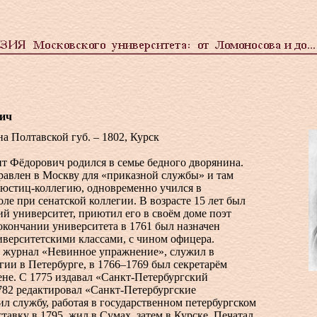
ич
на Полтавской губ. – 1802, Курск
т Фёдорович родился в семье бедного дворянина.
равлен в Москву для «приказной службы» и там
 юстиц-коллегию, одновременно учился в
ле при сенатской коллегии. В возрасте 15 лет был
й университет, приютил его в своём доме поэт
окончании университета в 1761 был назначен
иверситетскими классами, с чином офицера.
л журнал «Невинное упражнение», служил в
ии в Петербурге, в 1766–1769 был секретарём
ене. С 1775 издавал «Санкт-Петербургский
782 редактировал «Санкт-Петербургские
ил службу, работая в государственном петербургском
ставку в 1795, жил в Сумах, затем в Курске. Печатал