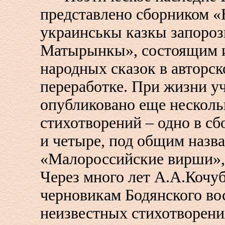
представлено сборником 
украинськы казкы запороз
Матырынкы», состоящим и
народных сказок в авторс
переработке. При жизни у
опубликовано еще несколь
стихотворений – одно в с
и четыре, под общим назв
«Малороссийские вирши», 
Через много лет А.А.Кочу
черновикам Бодянского во
неизвестных стихотворения