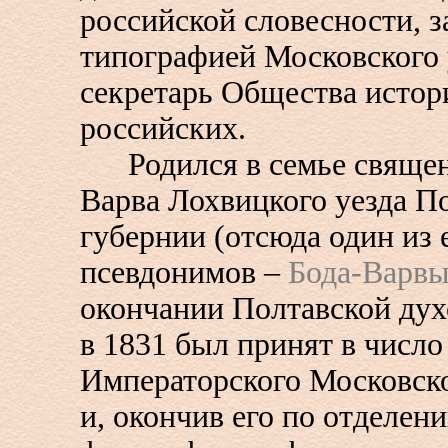
российской словесности, 
типографией Московского 
секретарь Общества истор
российских.
Родился в семье священн
Варва Лохвицкого уезда П
губернии (отсюда один из 
псевдонимов –
Бода-Варвы
окончании Полтавской ду
в 1831 был принят в число
Императорского Московско
и, окончив его по отделен