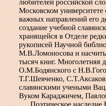
любителей российской сло
Московском университете с
важных направлений его д
создание учебной славянск
хранящейся в Отделе редк
рукописей Научной библи
М.В.Ломоносова и насчит
тысяч книг. Многолетняя 
О.М.Бодянского с Н.В.Гог
Т.Г.Шевченко, С.Т.Аксаков
славянскими учеными Вац
Вуком Караджичем, Павл
Поэтическое наследие Б