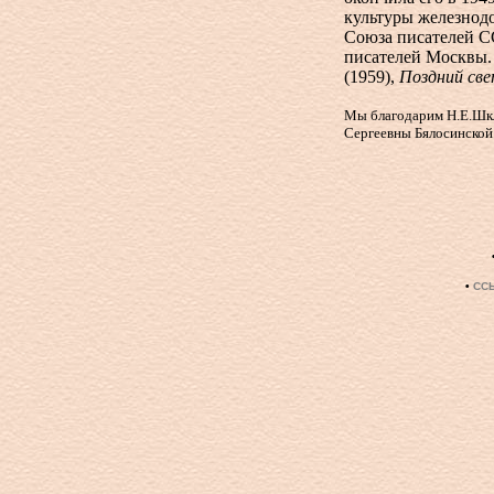
культуры железнодо
Союза писателей СС
писателей Москвы.
(1959),
Поздний св
Мы благодарим Н.Е.Шкл
Сергеевны Бялосинской