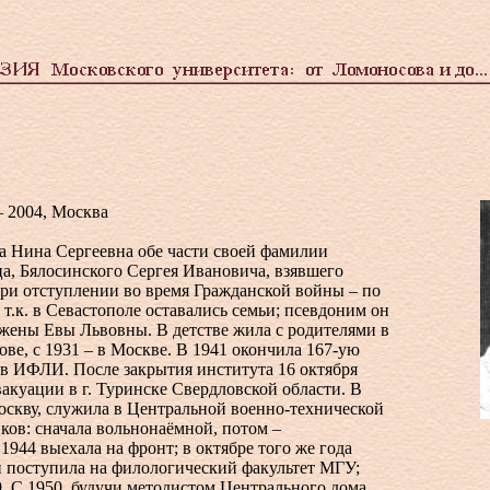
я
– 2004, Москва
а Нина Сергеевна обе части своей фамилии
ца, Бялосинского Сергея Ивановича, взявшего
ри отступлении во время Гражданской войны – по
 т.к. в Севастополе оставались семьи; псевдоним он
 жены Евы Львовны. В детстве жила с родителями в
ове, с 1931 – в Москве. В 1941 окончила 167-ую
 в ИФЛИ. После закрытия института 16 октября
вакуации в г. Туринске Свердловской области. В
оскву, служила в Центральной военно-технической
ков: сначала вольнонаёмной, потом –
1944 выехала на фронт; в октябре того же года
и поступила на филологический факультет МГУ;
9. С 1950, будучи методистом Центрального дома