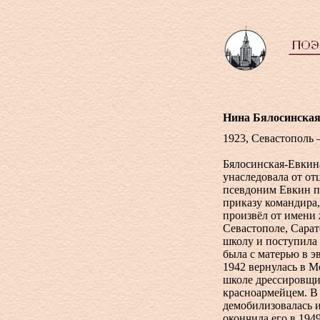
Нина Бялосинска
1923, Севастополь 
Бялосинская-Евкин
унаследовала от от
псевдоним Евкин п
приказу командира,
произвёл от имени
Севастополе, Сарат
школу и поступила
была с матерью в э
1942 вернулась в М
школе дрессировщи
красноармейцем. В 
демобилизовалась 
окончила его в 194