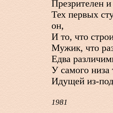
Презрителен и
Тех первых ст
он,
И то, что стро
Мужик, что ра
Едва различим
У самого низа
Идущей из-под
1981