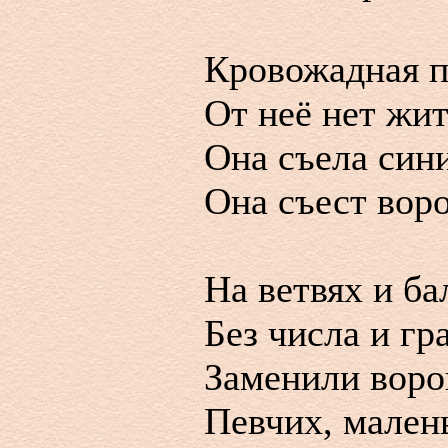
Кровожадная п
От неё нет жит
Она съела сини
Она съест воро
На ветвях и ба
Без числа и гр
Заменили вор
Певчих, мален