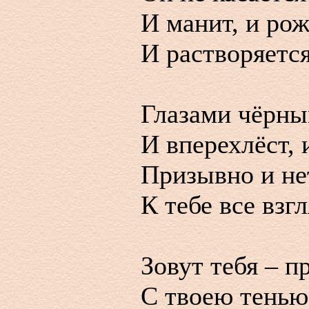
И манит, и рож
И растворяется
Глазами чёрны
И вперехлёст, 
Призывно и не
К тебе все взг
Зовут тебя – п
С твоею тенью