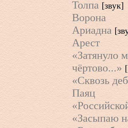
Толпа
[звук]
Ворона
Ариадна
[зв
Арест
«Затянуло м
чёртово...»
«Сквозь деб
Паяц
«Российской
«Засыпаю на