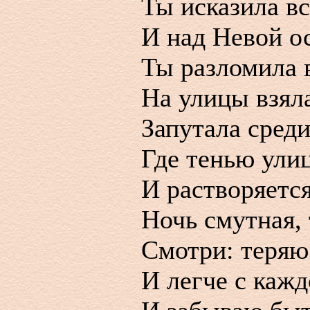
Ты исказила вс
И над Невой о
Ты разломила 
На улицы взял
Запутала среди
Где тенью ули
И растворяется
Ночь смутная, 
Смотри: теряю
И легче с каж