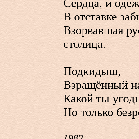
Сердца, и одеж
В отставке заб
Взорвавшая ру
столица.
Подкидыш,
Взращённый на
Какой ты угод
Но только без
1982