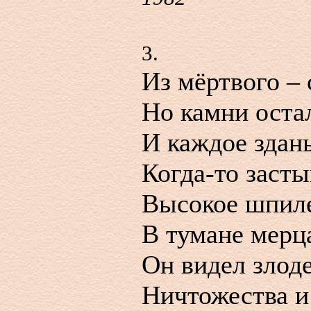
3.
Из мёртвого – 
Но камни оста
И каждое здань
Когда-то засты
Высокое шпиле
В тумане мерца
Он видел злоде
Ничтожества и