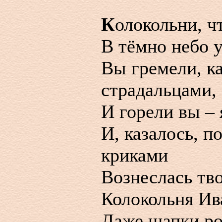
К
олокольни, ч
В тёмно небо у
Вы гремели, ка
страдальцами,
И горели вы – 
И, казалось, п
криками
Вознеслась тво
Колокольня Ив
Даже шапки ро