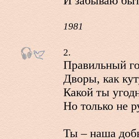
И забываю быт
1981
2.
Правильный го
Дворы, как кут
Какой ты угод
Но только не р
Ты – наша доб