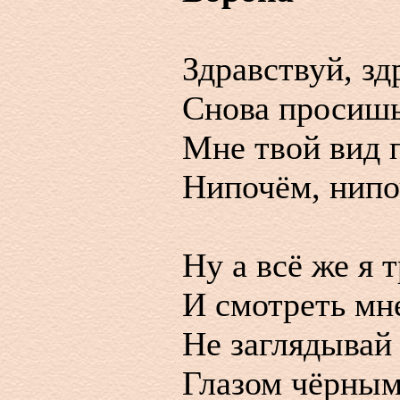
Здравствуй, зд
Снова просишь
Мне твой вид 
Нипочём, нипо
Ну а всё же я 
И смотреть мн
Не заглядывай
Глазом чёрным,