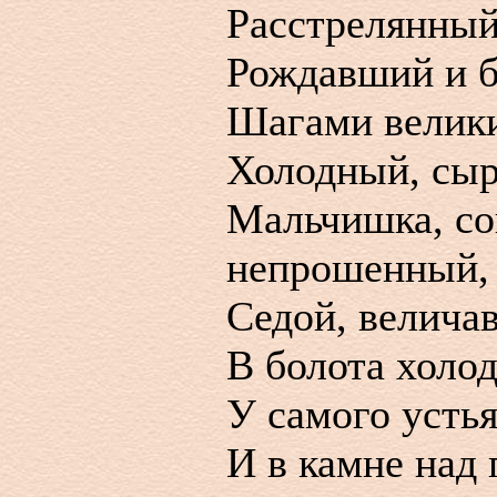
Расстрелянный
Рождавший и б
Шагами велик
Холодный, сыр
Мальчишка, со
непрошенный,
Седой, велича
В болота хол
У самого усть
И в камне над