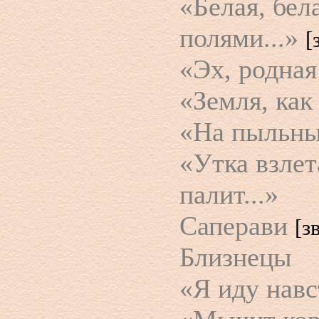
«Белая, бел
полями...»
[
«Эх, родная
«Земля, как
«На пыльных
«Утка взлет
палит...»
Саперави
[з
Близнецы
«Я иду навс