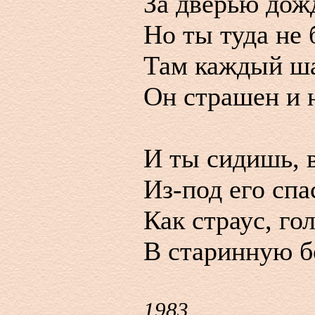
За дверью дожд
Но ты туда не 
Там каждый ша
Он страшен и 
И ты сидишь, 
Из-под его спа
Как страус, го
В старинную б
1983