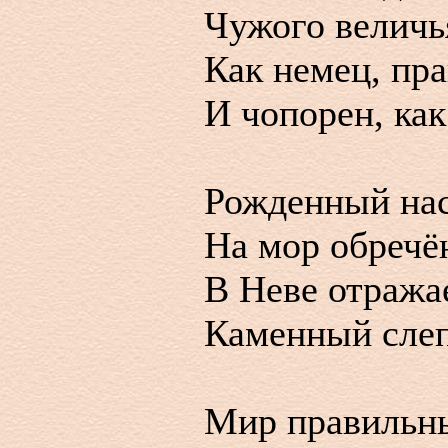
Чужого величь
Как немец, пра
И чопорен, как
Рожденный нас
На мор обречё
В Неве отража
Каменный слеп
Мир правильн