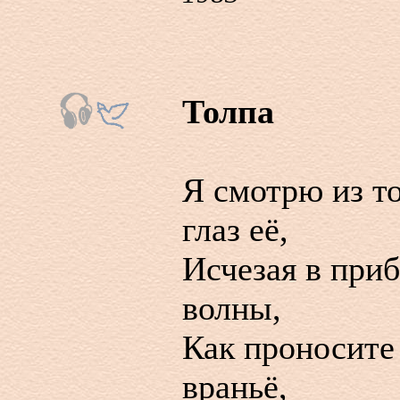
Толпа
Я смотрю из т
глаз её,
Исчезая в при
волны,
Как проносите 
враньё,