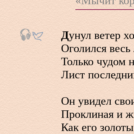
«Мычит коро
Д
унул ветер х
Оголился весь 
Только чудом н
Лист последний
Он увидел сво
Проклиная и жи
Как его золот