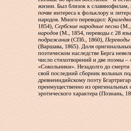
жизни. Был близок к славянофилам, 
почве интереса к фольклору и литер
народов. Много переводил:
Краледво
1854),
Сербские народные песни
(М.,
народов
(М., 1854, переводы с 28 яз
подражания
(СПб., 1860),
Переводы 
(Варшава, 1865). Доля оригинальных
поэтическом наследстве Берга невел
число стихотворений и две поэмы – 
«Сокольники». Незадолго до смерти
свой последний сборник вольных п
древнеиндийскому поэту Бгартригар
преимущественно из оригинальных 
эротического характера (Познань, 18