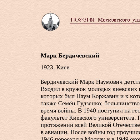
Марк Бердичевский
1923, Киев
Бердичевский Марк Наумович детств
Входил в кружок молодых киевских 
которых был Наум Коржавин и к ко
также Семён Гудзенко; большинство 
время войны. В 1940 поступил на ге
факультет Киевского университета. 
протяжении всей Великой Отечеств
в авиации. После войны год проучил
1946 переехал в Москву и в 1949 ок