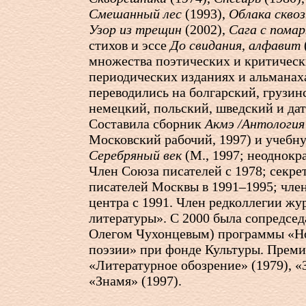
Смешанный лес
(1993),
Облака сквоз
Узор из трещин
(2002),
Сага с пома
стихов и эссе
До свидания, алфавит
множества поэтических и критическ
периодических изданиях и альманах
переводились на болгарский, грузин
немецкий, польский, шведский и дат
Составила сборник
Акмэ /Антология
Московский рабочий, 1997) и учебн
Серебряный век
(М., 1997; неоднокра
Член Союза писателей с 1978; секре
писателей Москвы в 1991–1995; чле
центра с 1991. Член редколлегии ж
литературы». С 2000 была сопредсед
Олегом Чухонцевым) программы «Н
поэзии» при фонде Культуры. Прем
«Литературное обозрение» (1979), «З
«Знамя» (1997).