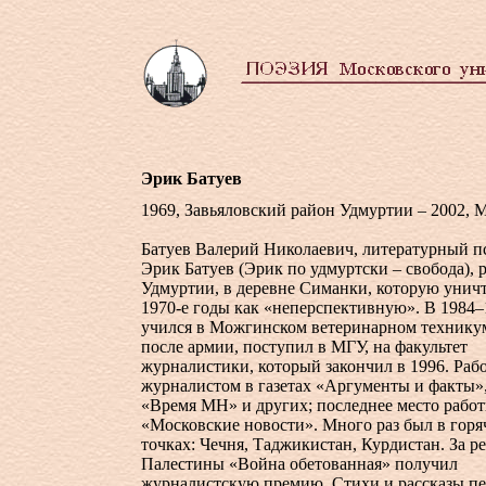
Эрик Батуев
1969, Завьяловский район Удмуртии – 2002, 
Батуев Валерий Николаевич, литературный 
Эрик Батуев (Эрик по удмуртски – свобода), 
Удмуртии, в деревне Симанки, которую унич
1970-е
годы как «неперспективную». В 1984–
учился в Можгинском ветеринарном техникум
после армии, поступил в МГУ, на факультет
журналистики, который закончил в 1996. Раб
журналистом в газетах «Аргументы и факты»
«Время МН» и других; последнее место работ
«Московские новости». Много раз был в горя
точках: Чечня, Таджикистан, Курдистан. За р
Палестины «Война обетованная» получил
журналистскую премию. Стихи и рассказы пе