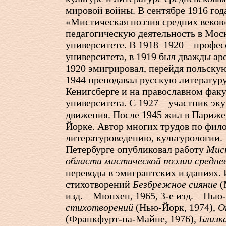
мировой войны. В сентябре 1916 год
«Мистическая поэзия средних веков
педагогическую деятельность в Мос
университете. В 1918–1920 – профес
университета, в 1919 был дважды ар
1920 эмигрировал, перейдя польскую
1944 преподавал русскую литературу
Кенигсберге и на православном фак
университета. С 1927 – участник эк
движения. После 1945 жил в Париже,
Йорке. Автор многих трудов по фил
литературоведению, культурологии. 
Петербурге опубликовал работу
Мист
области мистической поэзии средне
переводы в эмигрантских изданиях. 
стихотворений
Безбрежное сияние
(
изд. – Мюнхен, 1965,
3-е
изд. – Нью-
стихотворений
(Нью-Йорк, 1974),
О
(Франкфурт-на-Майне, 1976),
Близк