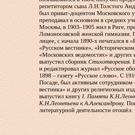
репетитором сына Л.Н.Толстого Анд
был приват-доцентом Московского у
преподавал в основном в средних уч
Москвы, в 1903–1905 жил в Риге, пр
Ломоносовской женской гимназии. П
лицее, с начала
1890-х
печатался в «
«Русском вестнике», «Историческом
«Московских ведомостях» и других 
выпустил сборник
Стихотворения.
В
и редактировал журнал «Русское обо
1898 – газету «Русское слово». С 19
Посаде, был активным сотрудником 
вестника» и других религиозных изд
выпустил книгу
I. Памяти К.Н.Леонт
К.Н.Леонтьева к А.Александрову.
Пос
литературной деятельности отошёл.