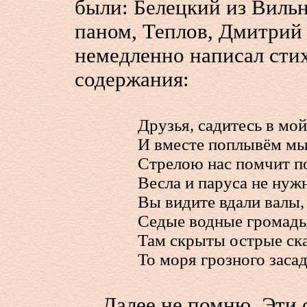
были: Белецкий из Виль
паном, Теплов, Дмитрий
немедленно написал стих
содержания:
Друзья, садитесь в мой
И вместе поплывём мы
Стрелою нас помчит п
Весла и паруса не нуж
Вы видите вдали валы,
Седые водные громады
Там скрыты острые ск
То моря грозного засад
Далее не помню. Эти с