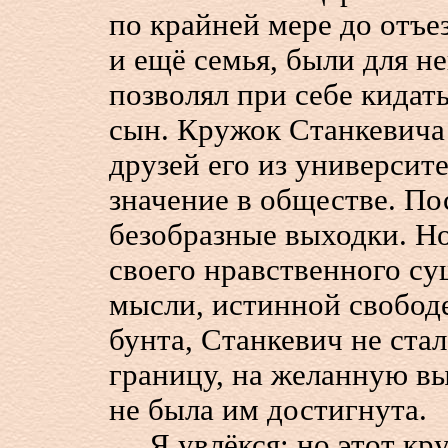
по крайней мере до отъез
и ещё семья, были для н
позволял при себе кидат
сын. Кружок Станкевича 
друзей его из университе
значение в обществе. По
безобразные выходки. Но
своего нравственного су
мысли, истинной свободе
бунта, Станкевич не стал
границу, на желанную вы
не была им достигнута.
Я увлёкся; но этот кру