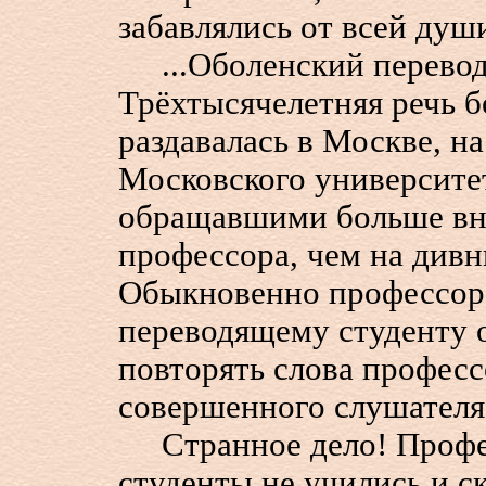
забавлялись от всей души
...Оболенский переводи
Трёхтысячелетняя речь 
раздавалась в Москве, н
Московского университе
обращавшими больше вн
профессора, чем на див
Обыкновенно профессора
переводящему студенту о
повторять слова професс
совершенного слушателя
Странное дело! Профес
студенты не учились и ск