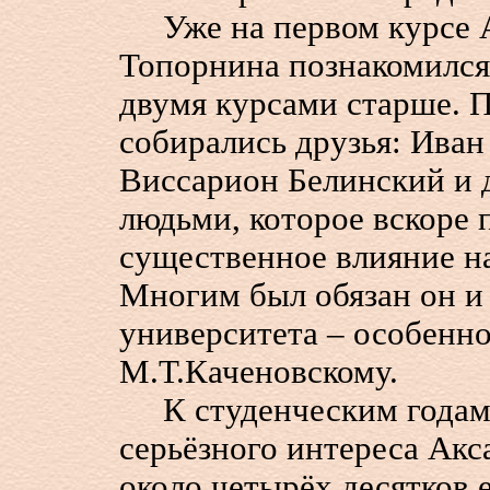
Уже на первом курсе А
Топорнина познакомился
двумя курсами старше. П
собирались друзья: Ива
Виссарион Белинский и д
людьми, которое вскоре 
существенное влияние на
Многим был обязан он и
университета – особенн
М.Т.Каченовскому.
К студенческим годам 
серьёзного интереса Акс
около четырёх десятков е