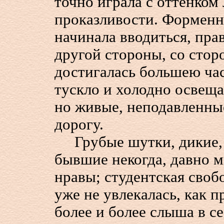
точно играла с оттенком 
проказливости. Форменн
начинала вводиться, прав
другой стороны, со стор
достигалась большею час
тускло и холодно освещ
но живые, неподавленны
дорогу.
Грубые шутки, дикие, 
бывшие некогда, давно м
нравы; студентская свобо
уже не увлекалась, как 
более и более слыша в с