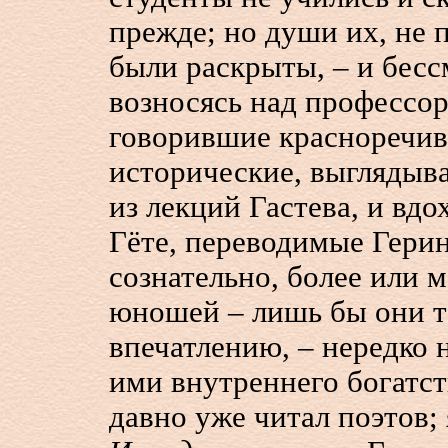
прежде; но души их, не
были раскрыты, – и бесс
возносясь над профессор
говорившие красноречиво
исторические, выглядыв
из лекций Гастева, и вд
Гёте, переводимые Герин
сознательно, более или 
юношей – лишь бы они т
впечатлению, – нередко
ими внутреннего богатст
давно уже читал поэтов;