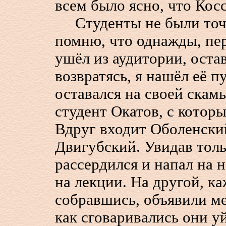
всем было ясно, что Косс
Студенты не были точн
помню, что однажды, пер
ушёл из аудитории, оста
возвратясь, я нашёл её пу
оставался на своей скамь
студент Окатов, с которы
Вдруг входит Оболенский
Двигубский. Увидав толь
рассердился и напал на н
на лекции. На другой, ка
собравшись, объявили ме
как сговаривались они у