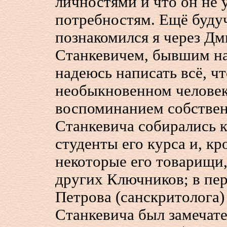
личностями и что он не
потребностям. Ещё будуч
познакомился я через Д
Станкевичем, бывшим на
надеюсь написать всё, ч
необыкновенном человек
воспоминанием собствен
Станкевича собирались 
студенты его курса и, к
некоторые его товарищи,
других Ключников; в пер
Петрова (санскритолога)
Станкевича был замечате