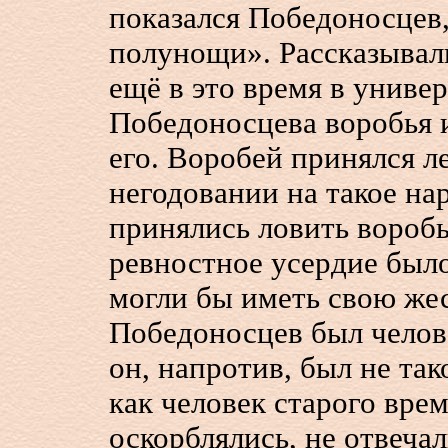
показался Победоносцев,
полунощи». Рассказывал
ещё в это время в униве
Победоносцева воробья 
его. Воробей принялся ле
негодовании на такое на
принялись ловить воробь
ревностное усердие было
могли бы иметь свою же
Победоносцев был челов
он, напротив, был не так
как человек старого вре
оскорблялись, не отвеча