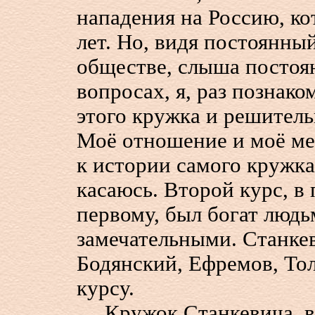
нападения на Россию, к
лет. Но, видя постоянны
обществе, слыша постоя
вопросах, я, раз познако
этого кружка и решитель
Моё отношение и моё ме
к истории самого кружка,
касаюсь. Второй курс, 
первому, был богат людь
замечательными. Станкев
Бодянский, Ефремов, То
курсу.
Кружок Станкевича, в к