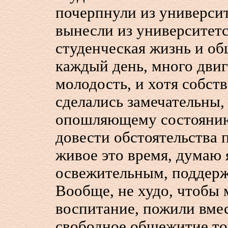
почерпнули из универси
вынесли из университет
студенческая жизнь и об
каждый день, много дви
молодость, и хотя собст
сделались замечательны, 
опошляющему состоянию
довести обстоятельства 
живое это время, думаю я
освежительным, подде
Вообще, не худо, чтобы 
воспитание, пожили вмес
свободное общежитие тог