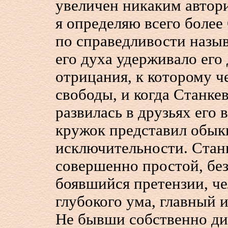
увеличен никаким автори
я определяю всего более
по справедливости назы
его духа удерживало его 
отрицания, к которому ч
свободы, и когда Станкев
развилась в друзьях его 
кружок представил обык
исключительности. Стан
совершенно простой, без
боявшийся претензии, ч
глубокого ума, главный 
Не бывши собственно диа