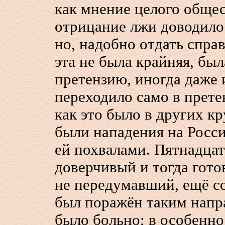
как мнение целого общес
отрицание лжи доводило 
но, надобно отдать спра
эта не была крайняя, бы
претензию, иногда даже и
переходило само в прете
как это было в других к
были нападения на Росс
ей похвалами. Пятнадца
доверчивый и тогда гото
не передумавший, ещё с
был поражён таким напра
было больно; в особенн