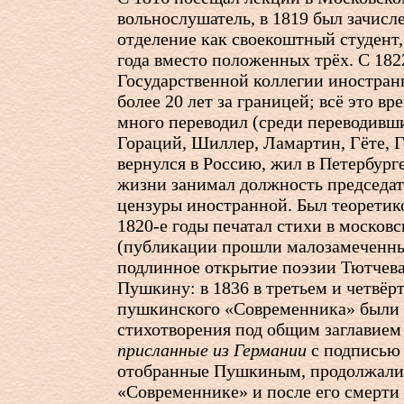
вольнослушатель, в 1819 был зачисл
отделение как своекоштный студент, 
года вместо положенных трёх. С 182
Государственной коллегии иностран
более 20 лет за границей; всё это вр
много переводил (среди переводивши
Гораций, Шиллер, Ламартин, Гёте, Г
вернулся в Россию, жил в Петербурге
жизни занимал должность председат
цензуры иностранной. Был теоретик
1820-е
годы печатал стихи в москов
(публикации прошли малозамеченны
подлинное открытие поэзии Тютчев
Пушкину: в 1836 в третьем и четвёр
пушкинского «Современника» были 
стихотворения под общим заглавие
присланные из Германии
с подписью 
отобранные Пушкиным, продолжали 
«Современнике» и после его смерти 