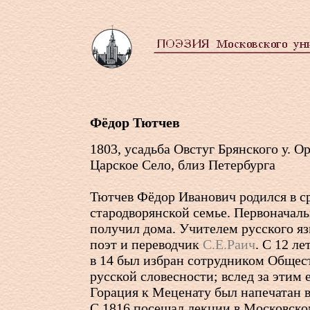
Фёдор Тютчев
1803, усадьба Овстуг Брянского у. Ор
Царское Село, близ Петербурга
Тютчев Фёдор Иванович родился в с
стародворянской семье. Первоначаль
получил дома. Учителем русского я
поэт и переводчик
С.Е.Раич
. С 12 ле
в 14 был избран сотрудником Общес
русской словесности; вслед за этим 
Горация к Меценату был напечатан в
С 1816 посещал лекции в Московско