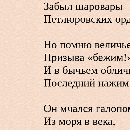
Забыл шаровары
Петлюровских орд
Но помню величь
Призыва «бежим!
И в бычьем облич
Последний нажим
Он мчался галопо
Из моря в века,