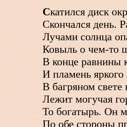
С
катился диск ок
Скончался день. Р
Лучами солнца оп
Ковыль о чем-то 
В конце равнины 
И пламень яркого 
В багряном свете
Лежит могучая го
То богатырь. Он м
По обе стороны п