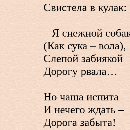
Свистела в кулак:
– Я снежной соба
(Как сука – вола),
Слепой забиякой
Дорогу рвала…
Но чаша испита
И нечего ждать –
Дорога забыта!