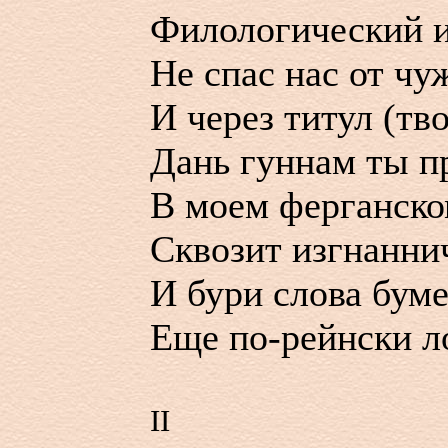
Филологический 
Не спас нас от чу
И через титул (тво
Дань гуннам ты п
В моем ферганско
Сквозит изгнанни
И бури слова бум
Еще по-рейнски л
II