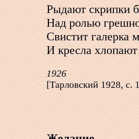
Рыдают скрипки б
Над ролью грешно
Свистит галерка м
И кресла хлопаю
1926
[Тарловский 1928, с. 
Желание