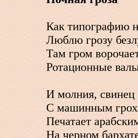
Как типографию 
Люблю грозу безл
Там гром ворочае
Ротационные валы
И молния, свинец 
С машинным грохо
Печатает арабск
На черном бархат