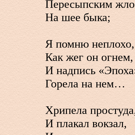
Пересыпским жл
На шее быка;
Я помню неплохо,
Как жег он огнем,
И надпись «Эпоха
Горела на нем…
Хрипела простуда
И плакал вокзал,