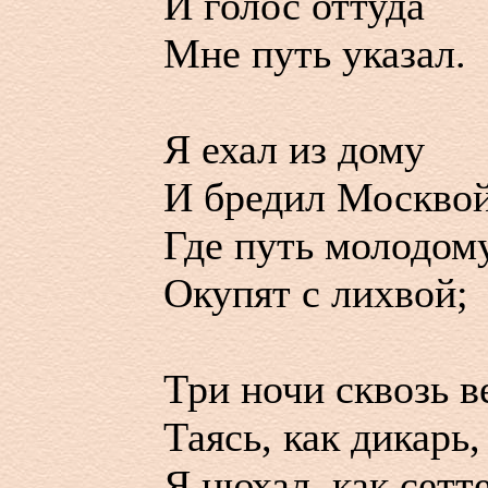
И голос оттуда
Мне путь указал.
Я ехал из дому
И бредил Москвой
Где путь молодом
Окупят с лихвой;
Три ночи сквозь в
Таясь, как дикарь,
Я нюхал, как сетте