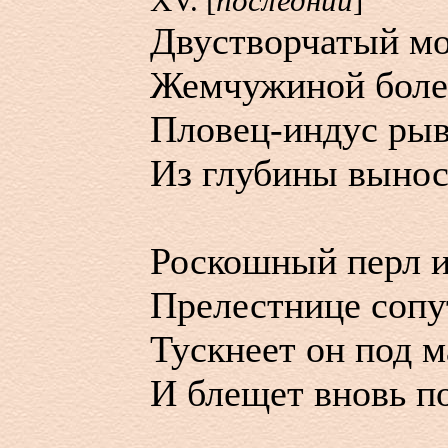
XV. [
последний
]
Двустворчатый мо
Жемчужиной более
Пловец-индус ры
Из глубины вынос
Роскошный перл из
Прелестнице сопу
Тускнеет он под 
И блещет вновь п