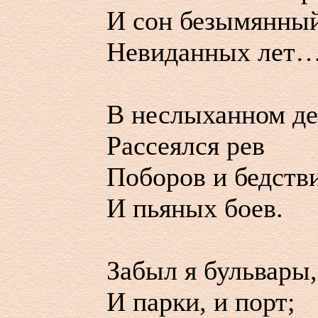
И сон безымянны
Невиданных лет
В неслыханном де
Рассеялся рев
Поборов и бедств
И пьяных боев.
Забыл я бульвары,
И парки, и порт;