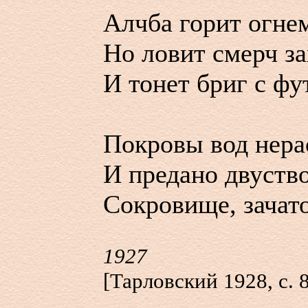
Алчба горит огнем
Но ловит смерч за
И тонет бриг с ф
Покровы вод нера
И предано двуств
Сокровище, зачато
1927
[Тарловский 1928, с. 