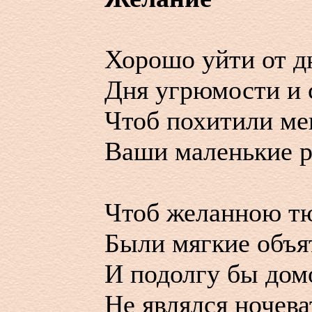
Хорошо уйти от д
Дня угрюмости и 
Чтоб похитили ме
Ваши маленькие р
Чтоб желанною т
Были мягкие объя
И подолгу бы дом
Не являлся ночева