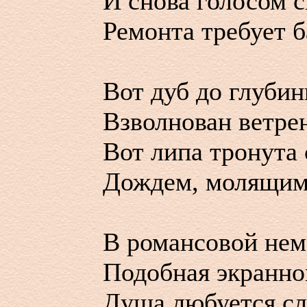
И снова голосом 
Ремонта требует б
Вот дуб до глуби
Взволнован ветре
Вот липа тронута
Дождем, молящимс
В романсовой нем
Подобная экранно
Душа любуется с