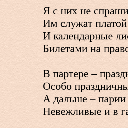
Я с них не спраш
Им служат платой 
И календарные ли
Билетами на право
В партере – празд
Особо праздничны
А дальше – парии
Невежливые и в 