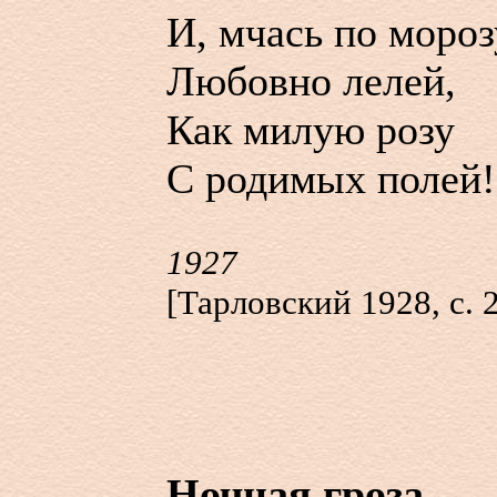
И, мчась по мороз
Любовно лелей,
Как милую розу
С родимых полей!
1927
[Тарловский 1928, с. 
Ночная гроза