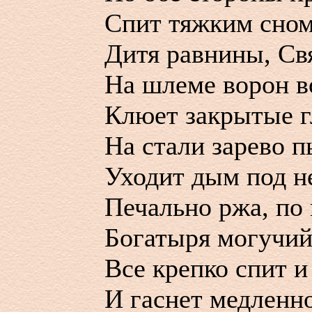
Спит тяжким сном
Дитя равнины, Св
На шлеме ворон в
Клюет закрытые г
На стали зарево п
Уходит дым под н
Печально ржа, по
Богатыря могучий
Все крепко спит и
И гаснет медленно