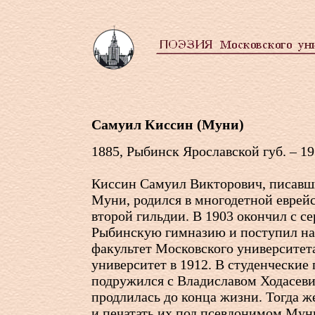
Самуил Киссин (Муни)
1885, Рыбинск Ярославской губ. – 1
Киссин Самуил Викторович, писавш
Муни, родился в многодетной еврей
второй гильдии. В 1903 окончил с с
Рыбинскую гимназию и поступил н
факультет Московского университет
университет в 1912. В студенческие
подружился с Владиславом Ходасеви
продлилась до конца жизни. Тогда ж
и печатать их под псевдонимом Мун