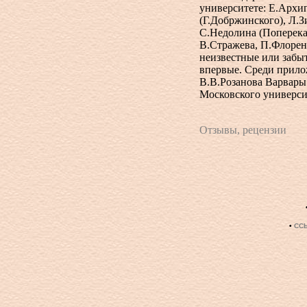
университете: Е.Архип
(Г.Добржинского), Л.З
С.Недолина (Поперека)
В.Стражева, П.Флорен
неизвестные или забыт
впервые. Среди прило
В.В.Розанова Варвары 
Московского универси
Отзывы, рецензии