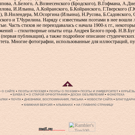
пова, А.Белого, А.Вознесенского (Бродского), В.Гофмана, А.Дие
илова, И.Ильина, А.Койранского, Б.Койранского, Г.Тверского (Г.
, В.Нилендера, М.Осоргина (Ильина), Н.Русова, Б.Садовского, 
ского и Т.Чурилина. Наряду с известными поэтами в нее вошли 
ые. Часть стихов не переиздавалась с начала 1900-х гг., некото
жений – стихотворные опыты отца Андрея Белого проф. Н.В.Буг
(первая публикация), а также подробное описание студенческих 
тета. Многие фотографии, использованные для иллюстраций, п