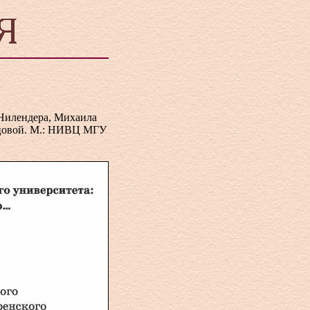
 Нилендера, Михаила
ерцовой. М.: НИВЦ МГУ