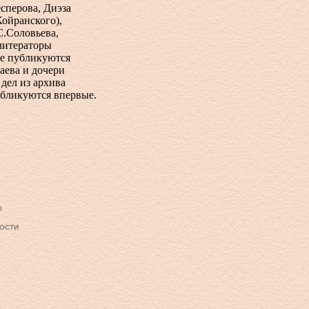
сперова, Диэза
Койранского),
С.Соловьева,
литераторы
рые публикуются
аева и дочери
дел из архива
убликуются впервые.