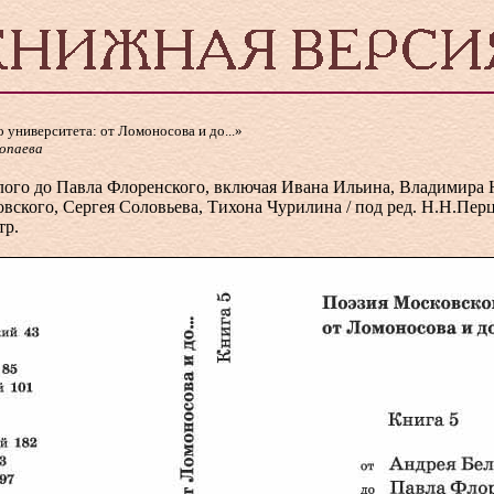
 университета: от Ломоносова и до...»
ропаева
елого до Павла Флоренского, включая Ивана Ильина, Владимира
овского, Сергея Соловьева, Тихона Чурилина / под ред. Н.Н.П
тр.