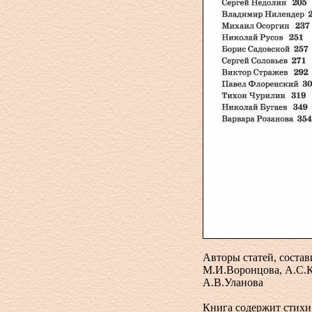
Авторы статей, состав
М.И.Воронцова, А.С.К
А.В.Уланова
Книга содержит стихи