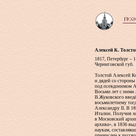
Алексей К. Толсто
1817, Петербург – 
Черниговской губ.
Толстой Алексей Ко
и дядей со стороны
под псевдонимом А
Восьми лет с ними 
В.Жуковского введё
восьмилетнему тогд
Александру II. В 1
Италии. Получив хо
в Московский архи
архива», в 1836 вы
наукам, составлявш
причислен к русск