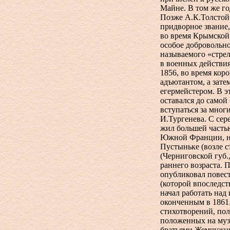
Майне. В том же го
Позже А.К.Толстой
придворное звание, 
во время Крымской
особое добровольно
называемого «стре
в военных действия
1856, во время кор
адъютантом, а затем
егермейстером. В э
оставался до самой
вступаться за мног
И.Тургенева. С се
жил большей частью
Южной Франции, но
Пустыньке (возле с
(Черниговской губ.,
раннего возраста. 
опубликовал повес
(которой впоследст
начал работать на
оконченным в 1861.
стихотворений, по
положенных на муз
братьями Жемчужни