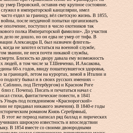
ду умер Перовский, оставив ему крупное состояние.
 служил в императорской канцелярии, имел
часто ездил за границу, вёл светскую жизнь. В 1855,
 войны, после неудачной попытки организовать
е ополчение, поступил в число охотников так
лкового полка Императорской фамилии». До участия
х дело не дошло, но он едва не умер от тифа. В
онации Александра II, был назначен флигель-
, когда не захотел остаться на военной службе,
том звании, не неся почти никакой службы,
 смерти. Близость ко двору давала ему возможность
их людей, в том числе за Т.Шевченко, И.Аксакова,
редины
60-х
годов, ввиду пошатнувшегося здоровья,
 за границей, летом на курортах, зимой в Италии и
 подолгу бывал и в своих русских имениях –
т. Саблино, под Петербургом) и Красном Роге
 близ г. Почепа). Писать и печататься начал с
Писал стихи, фантастические повести, в 1841
ть
Упырь
под псевдонимом «Краснорогский»
вии не придавал никакого значения). В
1840-е
годы
д историческим романом
Князь Серебряный
,
 В этот же период написал ряд баллад и лирических
лучивших широкую известность и впоследствии
ыку. В 1854 вместе со своими двоюродными
ковыми создал сатирическую литературную маску