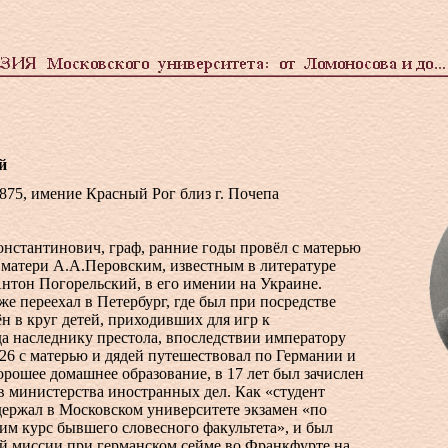
й
1875, имение Красный Рог близ г. Почепа
нстантинович, граф, ранние годы провёл с матерью
 матери А.А.Перовским, известным в литературе
нтон Погорельский, в его имении на Украине.
же переехал в Петербург, где был при посредстве
н в круг детей, приходивших для игр к
а наследнику престола, впоследствии императору
826 с матерью и дядей путешествовал по Германии и
рошее домашнее образование, в 17 лет был зачислен
в министерства иностранных дел. Как «студент
держал в Московском университете экзамен «по
им курс бывшего словесного факультета», и был
ой миссии при германском сейме во Франкфурте на